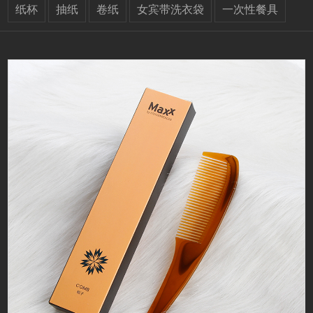
纸杯
抽纸
卷纸
女宾带洗衣袋
一次性餐具