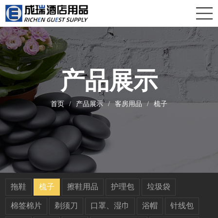
产品展示
首页
/
产品展示
/
客房用品
/
梳子
拖鞋
梳子
擦鞋用品
护理包
垃圾袋
棉签棉片
剃须刀
口罩、湿巾
浴帽
针线包